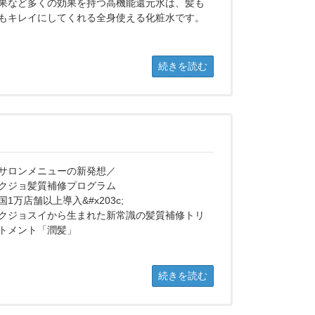
果など多くの効果を持つ高機能還元水は、髪も
もキレイにしてくれる全身使える化粧水です。
続きを読む
サロンメニューの新発想／
クジョ髪質補修プログラム
国1万店舗以上導入&#x203c;
クジョスイから生まれた新常識の髪質補修トリ
トメント「潤髪」
続きを読む