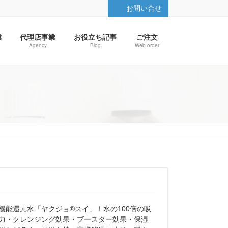
お問い合せ
業
代理店事業
お役立ち記事
ご注文
Agency
Blog
Web order
機能還元水「ヤクジョ®スイ」！水の100倍の吸
力・クレンジング効果・ブースター効果・保湿