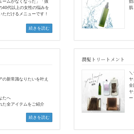
ュームがなくなった」「抜
効
の40代以上の女性の悩みを
肌
いただけるメニューです！
続きを読む
潤髪トリートメント
＼
アの新常識なりたいを叶え
ヤ
全
ヤ
なたへ
ー
れた全アイテムをご紹介
続きを読む