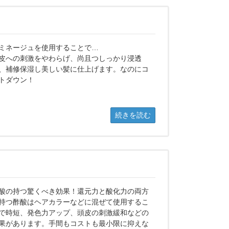
ミネージュを使用することで…
皮への刺激をやわらげ、尚且つしっかり浸透
、補修保湿し美しい髪に仕上げます。なのにコ
トダウン！
続きを読む
酸の持つ驚くべき効果！還元力と酸化力の両方
持つ酢酸はヘアカラーなどに混ぜて使用するこ
で時短、発色力アップ、頭皮の刺激緩和などの
果があります。手間もコストも最小限に抑えな