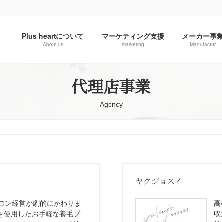
Plus heartについて
マーケティング支援
メーカー事
About us
marketing
Manufactur
代理店事業
Agency
ヤクジョスイ
サロン経営が劇的にかわりま
高
を使用したお手軽な養毛プ
収