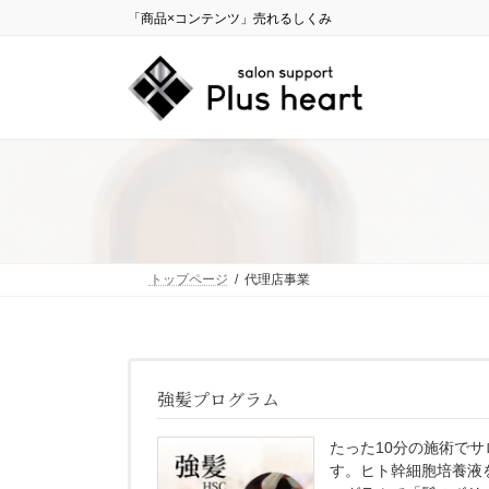
コ
ナ
「商品×コンテンツ」売れるしくみ
ン
ビ
テ
ゲ
ン
ー
ツ
シ
へ
ョ
ス
ン
キ
に
ッ
移
プ
動
トップページ
代理店事業
強髪プログラム
たった10分の施術で
す。ヒト幹細胞培養液