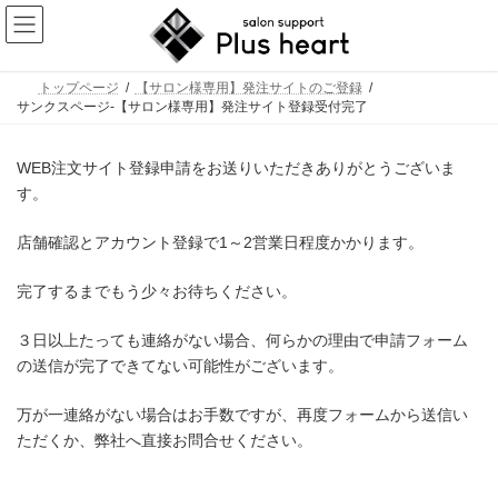
コ
ナ
ン
ビ
テ
ゲ
ン
ー
ツ
シ
トップページ
【サロン様専用】発注サイトのご登録
へ
ョ
サンクスページ-【サロン様専用】発注サイト登録受付完了
ス
ン
キ
に
ッ
移
WEB注文サイト登録申請をお送りいただきありがとうございま
プ
動
す。
店舗確認とアカウント登録で1～2営業日程度かかります。
完了するまでもう少々お待ちください。
３日以上たっても連絡がない場合、何らかの理由で申請フォーム
の送信が完了できてない可能性がございます。
万が一連絡がない場合はお手数ですが、再度フォームから送信い
ただくか、弊社へ直接お問合せください。