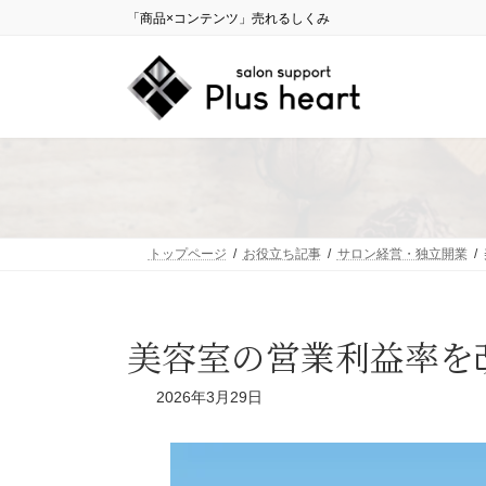
コ
ナ
「商品×コンテンツ」売れるしくみ
ン
ビ
テ
ゲ
ン
ー
ツ
シ
へ
ョ
ス
ン
キ
に
ッ
移
プ
動
トップページ
お役立ち記事
サロン経営・独立開業
美容室の営業利益率を
2026年3月29日