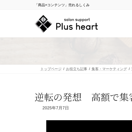
コ
ナ
「商品×コンテンツ」売れるしくみ
ン
ビ
テ
ゲ
ン
ー
ツ
シ
へ
ョ
ス
ン
キ
に
ッ
移
プ
動
トップページ
お役立ち記事
集客・マーケティング
逆転の発想 高額で集
2025年7月7日