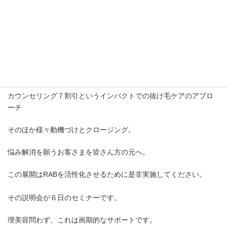
皆さんの目の前に薄毛の悩み解消を望まれるお客さまを送り込む
LP戦略
一流のウェブクリエイターがリーブ２１や他社の効果的なLPの基
本を取り入れて制作。
薄毛解消のための無料相談
カウンセリング７割引というインパクトでの抜け毛ケアのアプロ
ーチ
そのほか様々動機づけとクロージング。
悩み解消を願うお客さまを皆さん方の元へ。
この展開はRABを活性化させるために是非実施してください。
その説明会が６日のセミナーです。
理美容問わず、これは画期的なサポートです。