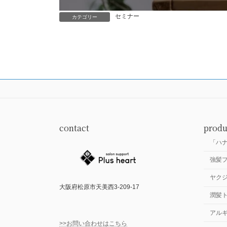
セミナー
カテゴリー
contact
produ
「ハ
強髪
ヤク
大阪府松原市天美西3-209-17
潤髪
アル
>>お問い合わせはこちら