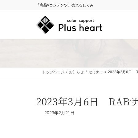
コ
ナ
「商品×コンテンツ」売れるしくみ
ン
ビ
テ
ゲ
ン
ー
ツ
シ
へ
ョ
ス
ン
キ
に
ッ
移
プ
動
トップページ
お知らせ
セミナー
2023年3月6日
2023年3月6日 RA
2023年2月21日