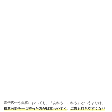
強み5：特化したサービスの提供
個人店の場合は、オーナースタイリストさんが得意な分野、もし
くはお客様のニーズが高い分野に集中して、そこの
強みを尖らせ
ていく戦略
を取られるケースが多いです。
もちろん、個人店でもトータルビューティを目指す方もいらっし
ゃいますが、トータルビューティとなるとやることが増えてい
き、どうしても大手の方が提供できるサービスの幅が広くなりま
す。
お客様から見ても、ネイルならネイリスト、アイラッシュならア
イラッシュ専門の方がいる方が、充実したトータルビューティを
提供できているように見えるでしょう。
宣伝広告や集客においても、「あれも、これも」というよりは、
得意分野を一つ持った方が目立ちやすく
、
広告も打ちやすくなり