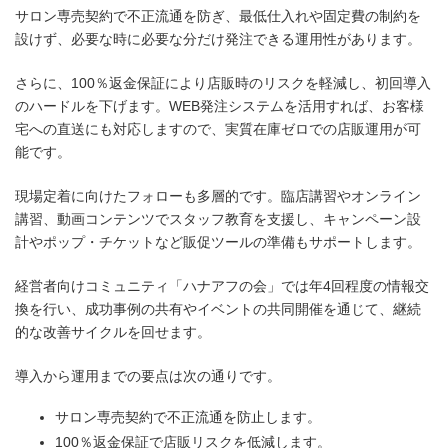
サロン専売契約で不正流通を防ぎ、最低仕入れや固定費の制約を
設けず、必要な時に必要な分だけ発注できる運用性があります。
さらに、100％返金保証により店販時のリスクを軽減し、初回導入
のハードルを下げます。WEB発注システムを活用すれば、お客様
宅への直送にも対応しますので、実質在庫ゼロでの店販運用が可
能です。
現場定着に向けたフォローも多層的です。臨店講習やオンライン
講習、動画コンテンツでスタッフ教育を支援し、キャンペーン設
計やポップ・チケットなど販促ツールの準備もサポートします。
経営者向けコミュニティ「ハナアフの会」では年4回程度の情報交
換を行い、成功事例の共有やイベントの共同開催を通じて、継続
的な改善サイクルを回せます。
導入から運用までの要点は次の通りです。
サロン専売契約で不正流通を防止します。
100％返金保証で店販リスクを低減します。