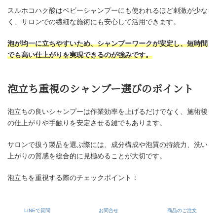
スルホコハク酸はベビーシャンプーにも使われるほど刺激が少な
く、サロンでの繊細な施術にも安心して活用できます。
泡が均一に立ちやすいため、シャンプーワークが安定し、短時間
でも高い仕上がりを実現できるのが強みです。
泡立ち重視のシャンプー選びのポイント
泡立ちの良いシャンプーは作業効率を上げるだけでなく、施術後
の仕上がりや手触りを安定させる鍵でもあります。
サロンで扱う製品を選ぶ際には、成分構成や泡質の持続力、洗い
上がりの質感を総合的に見極めることが大切です。
泡立ちを重視する際のチェックポイント：
主洗浄成分にスルホコハク酸系が使われているか
泡の「弾力」「持続」「泡切れ」のバランスが取れているか
LINEで質問
お問合せ
商品のご注文