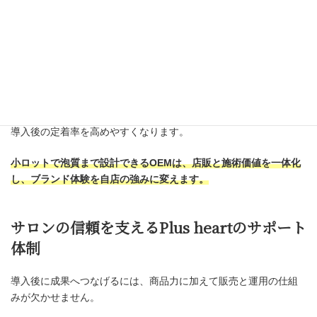
店販設計と施術メニュー連動の提案に対応します。
販促物やキャンペーン運用の支援に対応します。
具体的には、プレシャンプー向けの泡切れ重視タイプ、ヘッドス
パ用のマイルドタイプ、ホームケア向けの香り持続タイプなど、
用途別に最適化できます。
テストロットのフィードバックで仕上がりを詰めることで、初回
導入後の定着率を高めやすくなります。
小ロットで泡質まで設計できるOEMは、店販と施術価値を一体化
し、ブランド体験を自店の強みに変えます。
サロンの信頼を支えるPlus heartのサポート
体制
導入後に成果へつなげるには、商品力に加えて販売と運用の仕組
みが欠かせません。